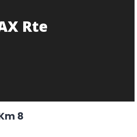
FAX Rte
 Km 8