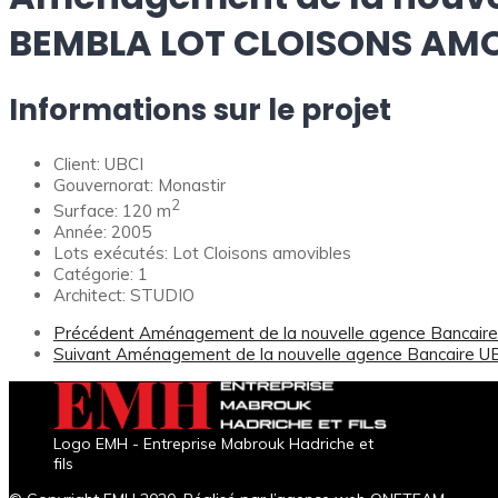
BEMBLA LOT CLOISONS AM
Informations sur le projet
Client:
UBCI
Gouvernorat:
Monastir
2
Surface:
120 m
Année:
2005
Lots exécutés:
Lot Cloisons amovibles
Catégorie:
1
Architect:
STUDIO
Précédent
Aménagement de la nouvelle agence Bancai
Suivant
Aménagement de la nouvelle agence Bancaire U
Logo EMH - Entreprise Mabrouk Hadriche et
fils